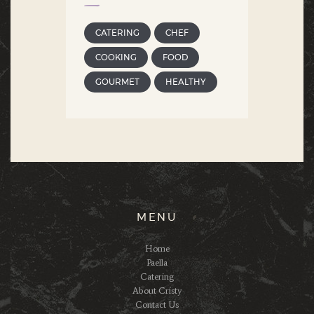
CATERING
CHEF
COOKING
FOOD
GOURMET
HEALTHY
MENU
Home
Paella
Catering
About Cristy
Contact Us