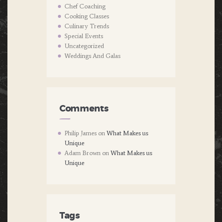
Chef Coaching
Cooking Classes
Culinary Trends
Special Events
Uncategorized
Weddings And Galas
Comments
Philip James
on
What Makes us
Unique
Adam Brown
on
What Makes us
Unique
Tags