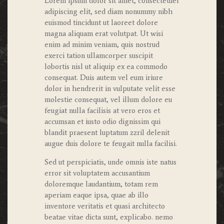
Lorem ipsum dolor sit amet, consectetuer
adipiscing elit, sed diam nonummy nibh
euismod tincidunt ut laoreet dolore
magna aliquam erat volutpat. Ut wisi
enim ad minim veniam, quis nostrud
exerci tation ullamcorper suscipit
lobortis nisl ut aliquip ex ea commodo
consequat. Duis autem vel eum iriure
dolor in hendrerit in vulputate velit esse
molestie consequat, vel illum dolore eu
feugiat nulla facilisis at vero eros et
accumsan et iusto odio dignissim qui
blandit praesent luptatum zzril delenit
augue duis dolore te feugait nulla facilisi.
Sed ut perspiciatis, unde omnis iste natus
error sit voluptatem accusantium
doloremque laudantium, totam rem
aperiam eaque ipsa, quae ab illo
inventore veritatis et quasi architecto
beatae vitae dicta sunt, explicabo. nemo