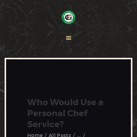
HOME
PAELLA
CATERING
ABOUT CRISTY
CONTACT US
Who Would Use a
Personal Chef
Service?
Home
All Posts
...