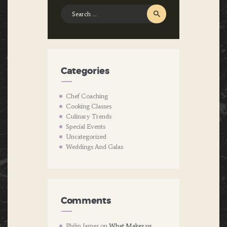
Search
for:
Categories
Chef Coaching
Cooking Classes
Culinary Trends
Special Events
Uncategorized
Weddings And Galas
Comments
Philip James
on
What Makes us