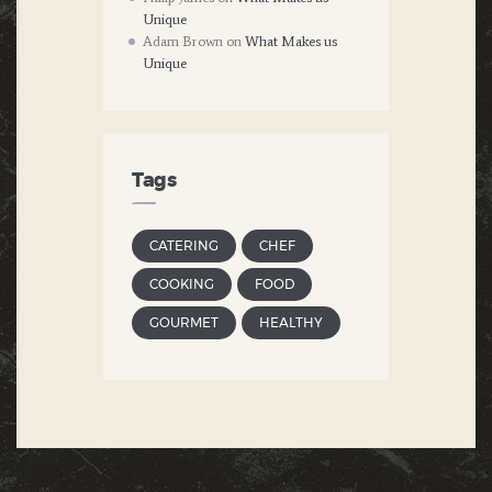
Unique
Adam Brown
on
What Makes us
Unique
Tags
CATERING
CHEF
COOKING
FOOD
GOURMET
HEALTHY