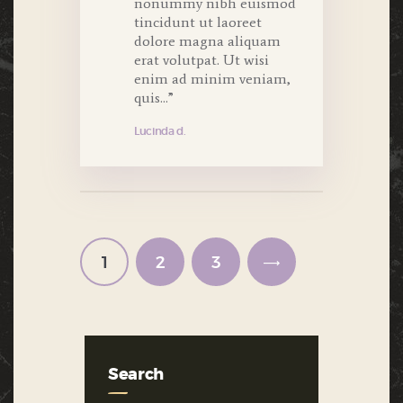
nonummy nibh euismod
tincidunt ut laoreet
dolore magna aliquam
erat volutpat. Ut wisi
enim ad minim veniam,
quis...”
Lucinda d.
Posts
pagination
PAGE
1
PAGE
2
PAGE
3
>
Search