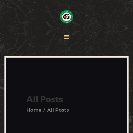
HOME
PAELLA
CATERING
ABOUT CRISTY
CONTACT US
All Posts
Home
All Posts