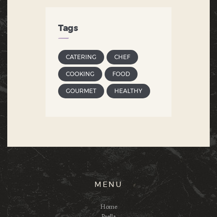
Tags
CATERING
CHEF
COOKING
FOOD
GOURMET
HEALTHY
MENU
Home
Paella