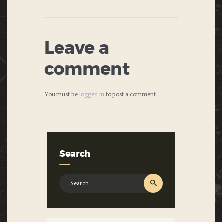
Leave a
comment
You must be
logged in
to post a comment.
Search
Search
for: