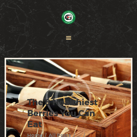
HOME
PAELLA
CATERING
ABOUT CRISTY
CONTACT US
The 8 Healthiest
Berries You Can
Eat
Home
All Posts
...