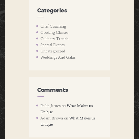
Categories
Chef Coaching
Cooking Classes
Culinary Trends
Special Events
Uncategorized
Weddings And Galas
Comments
Philip James
on
What Makes us
Unique
Adam Brown
on
What Makes us
Unique