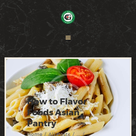
HOME
PAELLA
CATERING
ABOUT CRISTY
CONTACT US
How to Flavor
Foods Asian
Pantry
Home
All Posts
...