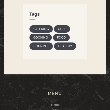
Tags
CATERING
CHEF
COOKING
FOOD
GOURMET
HEALTHY
MENU
Home
Paella