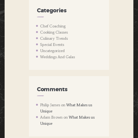
Categories
Chef Coaching
Cooking Classes
Culinary Trends
Special Events
Uncategorized
Weddings And Galas
Comments
Philip James
on
What Makes us
Unique
Adam Brown
on
What Makes us
Unique