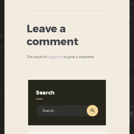
Leave a
comment
You must be
logged in
to post a comment.
Search
Search
for: