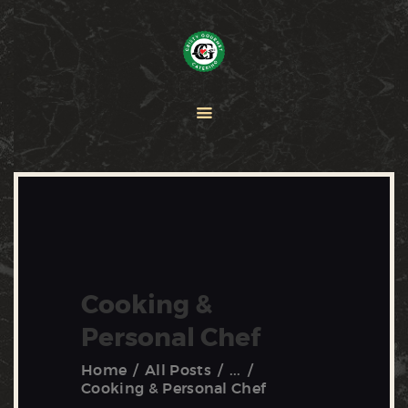
HOME
PAELLA
CATERING
ABOUT CRISTY
CONTACT US
Cooking &
Personal Chef
Home
All Posts
...
Cooking & Personal Chef