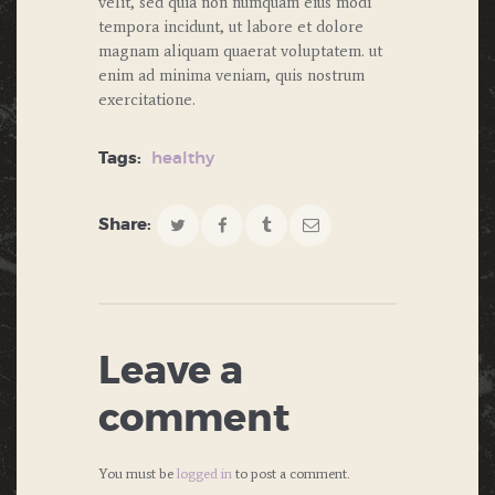
velit, sed quia non numquam eius modi
tempora incidunt, ut labore et dolore
magnam aliquam quaerat voluptatem. ut
enim ad minima veniam, quis nostrum
exercitatione.
Tags:
healthy
Share:
Leave a
comment
You must be
logged in
to post a comment.