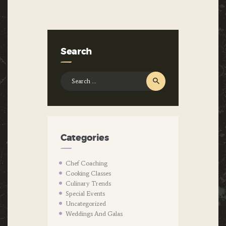
Search
Search
for:
Categories
Chef Coaching
Cooking Classes
Culinary Trends
Special Events
Uncategorized
Weddings And Galas