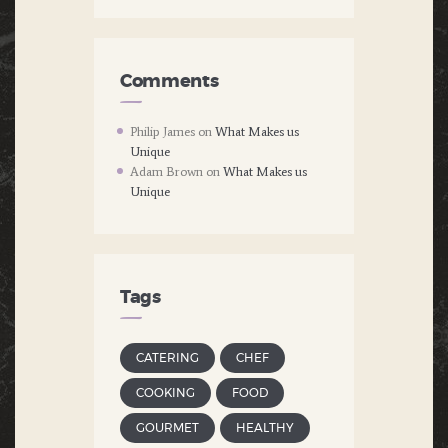
Comments
Philip James
on
What Makes us
Unique
Adam Brown
on
What Makes us
Unique
Tags
CATERING
CHEF
COOKING
FOOD
GOURMET
HEALTHY